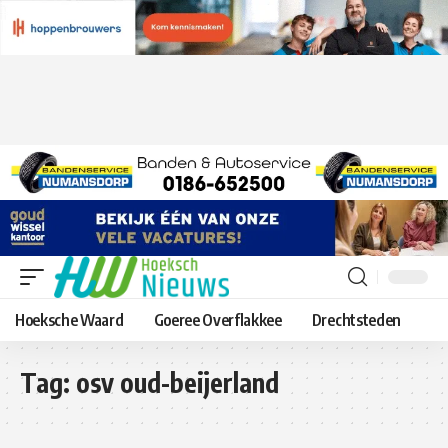
Hoeksche Waard
Goeree Overflakkee
Drechtsteden
Tag:
osv oud-beijerland