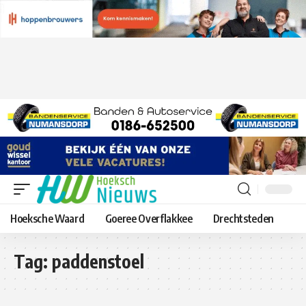
Hoeksche Waard
Goeree Overflakkee
Drechtsteden
Tag:
paddenstoel