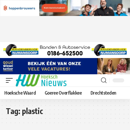
Hoeksche Waard
Goeree Overflakkee
Drechtsteden
Tag:
plastic