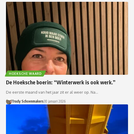
HOEKSCHE WAARD
De Hoeksche boerin: “Winterwerk is ook werk.”
De eerste maand van het jaar zit er al weer op. Na…
Trudy Schoenmakers
30 januari 2026