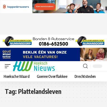
Hoeksche Waard
Goeree Overflakkee
Drechtsteden
Tag:
Plattelandsleven