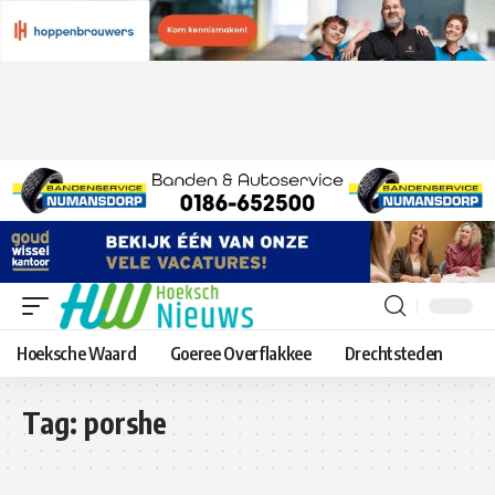
Hoeksche Waard
Goeree Overflakkee
Drechtsteden
Tag:
porshe