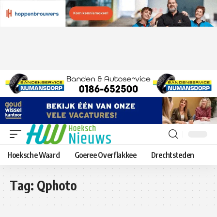
Hoeksche Waard
Goeree Overflakkee
Drechtsteden
Tag:
Qphoto