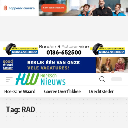
Hoeksche Waard
Goeree Overflakkee
Drechtsteden
Tag:
RAD