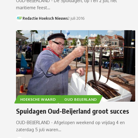
OUD-BEIJERLAND - De Spuidagen, op 1 en 2 juli, het
maritieme feest…
Redactie Hoeksch Nieuws
2 juli 2016
HOEKSCHE WAARD
OUD BEIJERLAND
Spuidagen Oud-Beijerland groot succes
OUD-BEIJERLAND - Afgelopen weekend op vrijdag 4 en
zaterdag 5 juli waren…