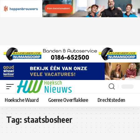
Hoeksche Waard
Goeree Overflakkee
Drechtsteden
Tag:
staatsbosheer