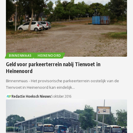
BINNENMAAS
HEINENOORD
Geld voor parkeerterrein nabij Tienvoet in
Heinenoord
Binnenmaas - Het provisorische parkeerterrein oostelijk van de
Tienvoet in Heinenoord kan eindelijk…
Redactie Hoeksch Nieuws
5 oktober 2016