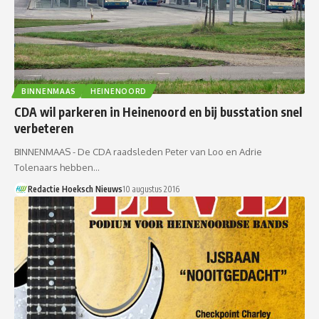
BINNENMAAS
HEINENOORD
CDA wil parkeren in Heinenoord en bij busstation snel
verbeteren
BINNENMAAS - De CDA raadsleden Peter van Loo en Adrie
Tolenaars hebben…
Redactie Hoeksch Nieuws
10 augustus 2016