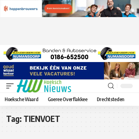
Hoeksche Waard
Goeree Overflakkee
Drechtsteden
Tag:
TIENVOET