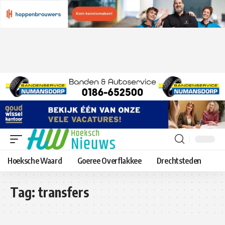
Hoeksche Waard
Goeree Overflakkee
Drechtsteden
Tag:
transfers