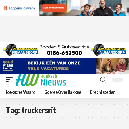
Hoeksche Waard
Goeree Overflakkee
Drechtsteden
Tag:
truckersrit