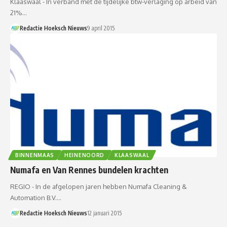
Klaaswaal - In verband met de tijdelijke btw-verlaging op arbeid van
21%…
Redactie Hoeksch Nieuws
9 april 2015
BINNENMAAS
HEINENOORD
KLAASWAAL
Numafa en Van Rennes bundelen krachten
REGIO - In de afgelopen jaren hebben Numafa Cleaning &
Automation B.V.…
Redactie Hoeksch Nieuws
12 januari 2015