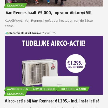
KLAASWAAL
Van Rennes haalt €5.000,- op voor Victory4All!
KLAASWAAL - Van Rennes heeft door het lopen van de 35ste
editie…
Redactie Hoeksch Nieuws
22 april 2015
AANBIEDINGEN
ADVERTEERDER
HOEKSCHE WAARD
KLAASWAAL
Airco-actie bij Van Rennes: €1.295,- incl. installatie!