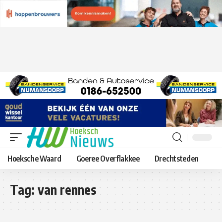
Hoeksche Waard
Goeree Overflakkee
Drechtsteden
Tag:
van rennes