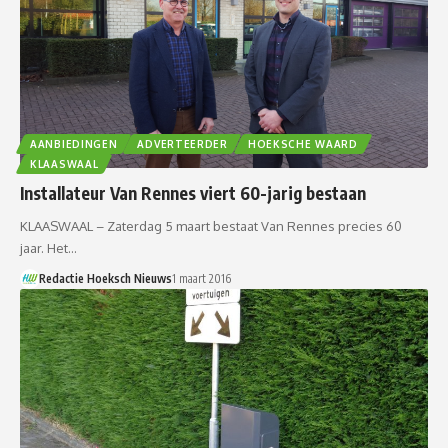
AANBIEDINGEN
ADVERTEERDER
HOEKSCHE WAARD
KLAASWAAL
Installateur Van Rennes viert 60-jarig bestaan
KLAASWAAL – Zaterdag 5 maart bestaat Van Rennes precies 60
jaar. Het…
Redactie Hoeksch Nieuws
1 maart 2016