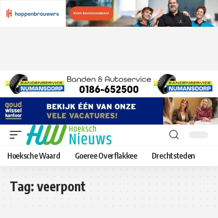
Hoeksche Waard
Goeree Overflakkee
Drechtsteden
Tag:
veerpont