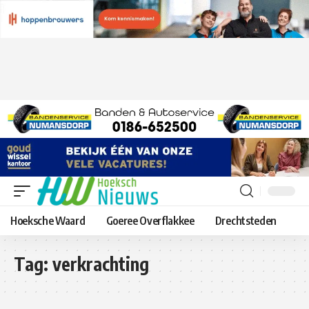
Hoeksche Waard
Goeree Overflakkee
Drechtsteden
Tag:
verkrachting