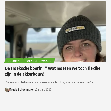
COLUMN
HOEKSCHE WAARD
De Hoeksche boerin: “ Wat moeten we toch flexibel
zijn in de akkerbouw!”
De maand februari is alweer voorbij. Tja, wat wil je met zo’n…
Trudy Schoenmakers
2 maart 2025