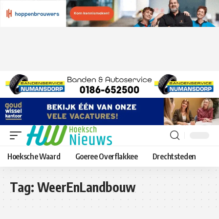
Hoeksche Waard
Goeree Overflakkee
Drechtsteden
Tag:
WeerEnLandbouw