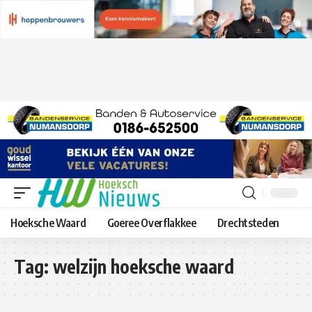
Hoeksche Waard
Goeree Overflakkee
Drechtsteden
Tag:
welzijn hoeksche waard