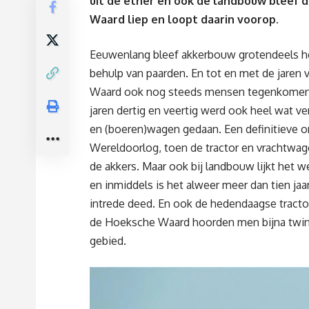
uit de ether en ook de landbouw bleef d
Waard liep en loopt daarin voorop.
Eeuwenlang bleef akkerbouw grotendeels he
behulp van paarden. En tot en met de jaren
Waard ook nog steeds mensen tegenkomen op
jaren dertig en veertig werd ook heel wat ve
en (boeren)wagen gedaan. Een definitieve 
Wereldoorlog, toen de tractor en vrachtwag
de akkers. Maar ook bij landbouw lijkt het w
en inmiddels is het alweer meer dan tien jaa
intrede deed. En ook de hedendaagse tractor 
de Hoeksche Waard hoorden men bijna twintig
gebied.