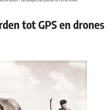
eksche Waard
>
Van ploegen met paarden tot GPS en drones
rden tot GPS en drones