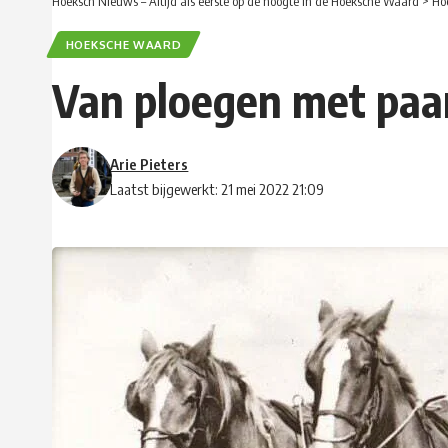
Hoeksch Nieuws – Altijd als eerste op de hoogte in de Hoeksche Waard
>
Ho
HOEKSCHE WAARD
Van ploegen met paa
Arie Pieters
Laatst bijgewerkt: 21 mei 2022 21:09