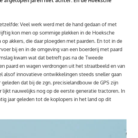
e afgelopen jaren niet achter. En de Hoeksche
tzelfde: Veel werk werd met de hand gedaan of met
 vijftig kon men op sommige plekken in de Hoeksche
 akkers, die daar ploegden met paarden. En tot in de
rvoer bij en in de omgeving van een boerderij met paard
omslag kwam wat dat betreft pas na de Tweede
en paard en wagen verdrongen uit het straatbeeld en van
el alsof innovatieve ontwikkelingen steeds sneller gaan
r geleden dat bij de zgn. precisielandbouw de GPS zijn
lijkt nauwelijks nog op de eerste generatie tractoren. In
 jaar geleden tot de koplopers in het land op dit