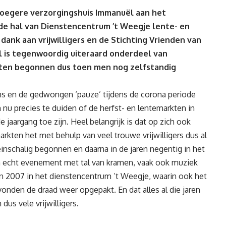
 vroegere verzorgingshuis Immanuël aan het
 de hal van Dienstencentrum ’t Weegje lente- en
ank aan vrijwilligers en de Stichting Vrienden van
 is tegenwoordig uiteraard onderdeel van
kten begonnen dus toen men nog zelfstandig
ns en de gedwongen ‘pauze’ tijdens de corona periode
 nu precies te duiden of de herfst- en lentemarkten in
jaargang toe zijn. Heel belangrijk is dat op zich ook
 markten het met behulp van veel trouwe vrijwilligers dus al
einschalig begonnen en daarna in de jaren negentig in het
n echt evenement met tal van kramen, vaak ook muziek
in 2007 in het dienstencentrum ’t Weegje, waarin ook het
nden de draad weer opgepakt. En dat alles al die jaren
us vele vrijwilligers.