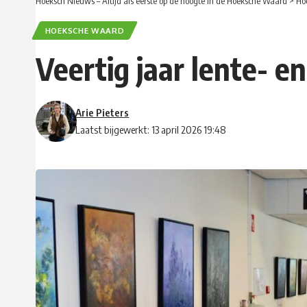
Hoeksch Nieuws – Altijd als eerste op de hoogte in de Hoeksche Waard
>
Ho
HOEKSCHE WAARD
Veertig jaar lente- e
Arie Pieters
Laatst bijgewerkt: 13 april 2026 19:48