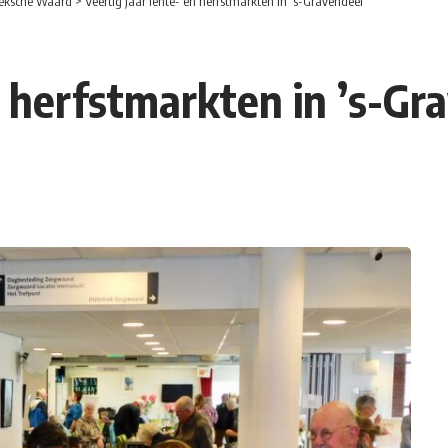
eksche Waard
>
Veertig jaar lente- en herfstmarkten in ’s-Gravendeel
n herfstmarkten in ’s-Gr