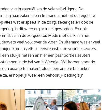
ienden van Immanuël’ en de vele vrijwilligers. De
en dag naar zaken die in Immanuël niet uit de reguliere
 alles wat er speelt in de zoirg, zeker gezien ook de
gering, is dit weer erg actueel geworden. En ook
na onmisbaar in de zorgsector. Mede met dank aan het
uderwets veel volk over de vloer. En uiteraard was er veel
mmigen komen zelfs in eerste instantie voor de seuters.
 een stukje fietsen en hier een paar porties seuters
optekenen in de hal van ’t Weegje. ‘Wij komen voor de
een praatje te maken’, aldus een andere bezoeker.
e zal er hopelijk weer een behoorlijk bedrag zijn