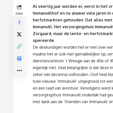
Al veertig jaar worden er, eerst in het
Immanuëlhof en nu alweer vele jaren in
Delen
herfstmarkten gehouden. Dat alles met d
Immanuël. Het verzorgingshuis Immanuël
Zorgaard, maar de lente- en herfstmar
opereerde.
De deskundigen worden het er niet over ee
maakte het er ook niet gemakkelijker op, om
dienstencentrum ’t Weegje aan de 40e of 41e 
eigenlijk niet. Veel belangrijker is dat deze
zeker vier decennia volhouden. Ooit heel kl
toen nieuwe ‘Immanuël’ uitgegroeid tot ee
en een raad van avontuur. Vervolgens werd 
verzorgingshuis Immanuël onderdak had gevo
met dank aan de ‘Vrienden van Immanuël’ en d