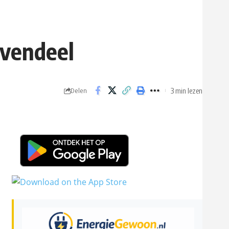
avendeel
3 min lezen
Delen