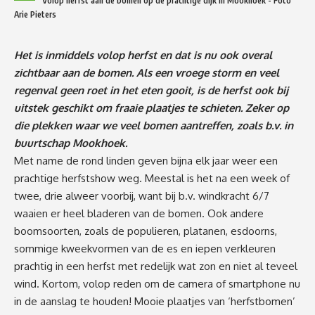
Volop herfst aan de bomen op de prachtige dijk in Mookhoek - Foto
Arie Pieters
Het is inmiddels volop herfst en dat is nu ook overal
zichtbaar aan de bomen. Als een vroege storm en veel
regenval geen roet in het eten gooit, is de herfst ook bij
uitstek geschikt om fraaie plaatjes te schieten. Zeker op
die plekken waar we veel bomen aantreffen, zoals b.v. in
buurtschap Mookhoek.
Met name de rond linden geven bijna elk jaar weer een
prachtige herfstshow weg. Meestal is het na een week of
twee, drie alweer voorbij, want bij b.v. windkracht 6/7
waaien er heel bladeren van de bomen. Ook andere
boomsoorten, zoals de populieren, platanen, esdoorns,
sommige kweekvormen van de es en iepen verkleuren
prachtig in een herfst met redelijk wat zon en niet al teveel
wind. Kortom, volop reden om de camera of smartphone nu
in de aanslag te houden! Mooie plaatjes van ‘herfstbomen’