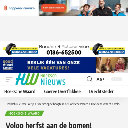
Aa
Lettergrootte
aanpassen
Hoeksche Waard
Goeree Overflakkee
Drechtsteden
Hoeksch Nieuws – Altijd als eerste op de hoogte in de Hoeksche Waard
>
Hoeksche Waard
>
Volop herfst aan de bomen!
HOEKSCHE WAARD
Volop herfst aan de bomen!