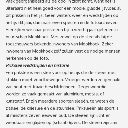
vaak georganiseerd als de dooi in zicht komt, want het is
uiteraard niet heel goed voor een mooie, gladde ijsvloer, al
dit prikken in het ijs. Geen winters weer en wedstrijden op
het ijs dit jaar, dan maar even speuren in de fotoarchieven.
Hier kijken we naar priksleeën bijna veertig jaar geleden in
buurtschap Mookhoek. Met zowel op de slee als bij de
toeschouwers bekende inwoners van Mookhoek. Zeker
inwoners van Mookhoek zelf zullen vast de nodige mensen
herkennen op de foto.
Prikslee wedstrijden en historie
Een prikslee is een slee voor op het ijs die de sleeër met
stokken moet voortbewegen. Vroeger werden ze gemaakt
van hout met fraaie beschilderingen. Tegenwoordig
worden ze vaak gemaakt van aluminium, metaal of
kunststof. Er zijn meerdere soorten sleeën, te weten de
zitslee, de knieslee en de stuurslee. Priksleeën als sport is
al minstens zeven eeuwen oud. De sleeën zijn licht en
wendbaar en glijden op (schaats)ijzers. De sleeën zijn aan