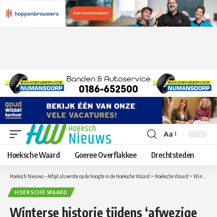
Aa
Lettergrootte
aanpassen
Hoeksche Waard
Goeree Overflakkee
Drechtsteden
Hoeksch Nieuws – Altijd als eerste op de hoogte in de Hoeksche Waard
>
Hoeksche Waard
>
Winterse historie tijdens ‘afwezige winter’
HOEKSCHE WAARD
Winterse historie tijdens ‘afwezige