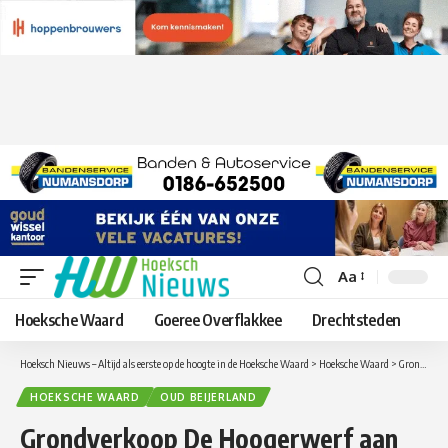
Aa
Lettergrootte
aanpassen
Hoeksche Waard
Goeree Overflakkee
Drechtsteden
Hoeksch Nieuws – Altijd als eerste op de hoogte in de Hoeksche Waard
>
Hoeksche Waard
>
Grondverkoop De Hoogerwerf aan groothandel badmeubelen Sanibell in Oud-Beijerland
HOEKSCHE WAARD
OUD BEIJERLAND
Grondverkoop De Hoogerwerf aan