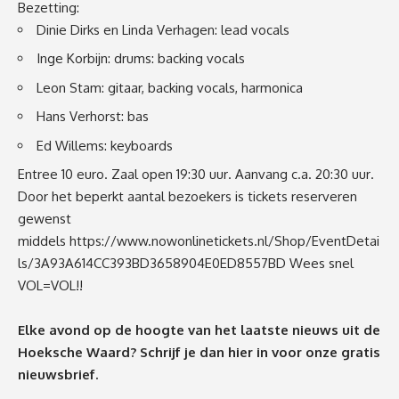
Bezetting:
Dinie Dirks en Linda Verhagen: lead vocals
Inge Korbijn: drums: backing vocals
Leon Stam: gitaar, backing vocals, harmonica
Hans Verhorst: bas
Ed Willems: keyboards
Entree 10 euro. Zaal open
19:30 uur
. Aanvang c.a.
20:30 uur
.
Door het beperkt aantal bezoekers is tickets reserveren
gewenst
middels
https://www.nowonlinetickets.nl/Shop/EventDetai
ls/3A93A614CC393BD3658904E0ED8557BD
Wees snel
VOL=VOL!!
Elke avond op de hoogte van het laatste nieuws uit de
Hoeksche Waard? Schrijf je dan
hier
in voor onze gratis
nieuwsbrief.