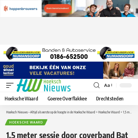
Aa
Lettergrootte
aanpassen
Hoeksche Waard
Goeree Overflakkee
Drechtsteden
Hoeksch Nieuws – Altijd als eerste op de hoogte in de Hoeksche Waard
>
Hoeksche Waard
>
1,5 meter sessie door coverband Bat Influenzz in sportzaal Duyvesteyn
HOEKSCHE WAARD
1,5 meter sessie door coverband Bat