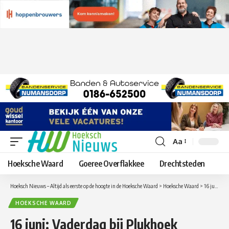
Aa
Lettergrootte
aanpassen
Hoeksche Waard
Goeree Overflakkee
Drechtsteden
Hoeksch Nieuws – Altijd als eerste op de hoogte in de Hoeksche Waard
>
Hoeksche Waard
>
16 juni: Vaderdag bij Plukhoek Mookhoek!
HOEKSCHE WAARD
16 juni: Vaderdag bij Plukhoek