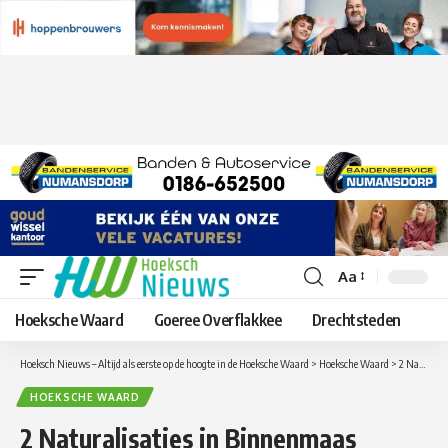
Aa
Lettergrootte
aanpassen
Hoeksche Waard
Goeree Overflakkee
Drechtsteden
Hoeksch Nieuws – Altijd als eerste op de hoogte in de Hoeksche Waard
>
Hoeksche Waard
>
2 Naturalisaties in Binnenmaas
HOEKSCHE WAARD
2 Naturalisaties in Binnenmaas