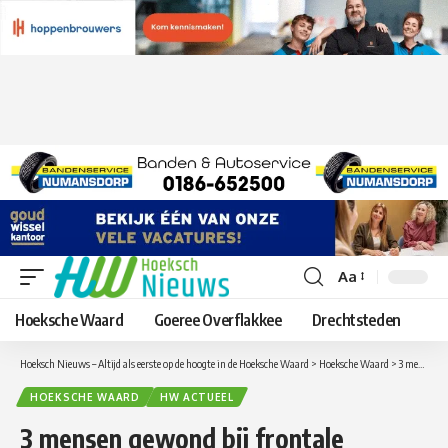
Aa
Lettergrootte
aanpassen
Hoeksche Waard
Goeree Overflakkee
Drechtsteden
Hoeksch Nieuws – Altijd als eerste op de hoogte in de Hoeksche Waard
>
Hoeksche Waard
>
3 mensen gewond bij frontale aanrijding op de Spuidijk in Nieuw-Beijerland
HOEKSCHE WAARD
HW ACTUEEL
3 mensen gewond bij frontale