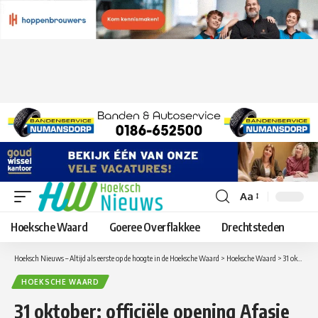
Aa
Lettergrootte
aanpassen
Hoeksche Waard
Goeree Overflakkee
Drechtsteden
Hoeksch Nieuws – Altijd als eerste op de hoogte in de Hoeksche Waard
>
Hoeksche Waard
>
31 oktober: officiële opening Afasie Trainingscentrum van de Hoeksche Waard
HOEKSCHE WAARD
31 oktober: officiële opening Afasie