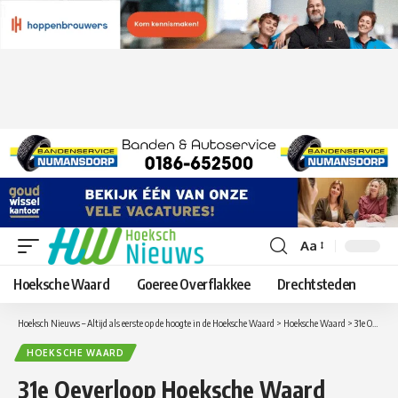
Aa
Lettergrootte
aanpassen
Hoeksche Waard
Goeree Overflakkee
Drechtsteden
Hoeksch Nieuws – Altijd als eerste op de hoogte in de Hoeksche Waard
>
Hoeksche Waard
>
31e Oeverloop Hoeksche Waard gestart
HOEKSCHE WAARD
31e Oeverloop Hoeksche Waard