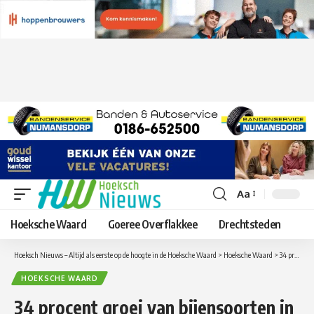
Aa
Lettergrootte
aanpassen
Hoeksche Waard
Goeree Overflakkee
Drechtsteden
Hoeksch Nieuws – Altijd als eerste op de hoogte in de Hoeksche Waard
>
Hoeksche Waard
>
34 procent groei van bijensoorten in Zuid-Holland geen reden tot juichen
HOEKSCHE WAARD
34 procent groei van bijensoorten in