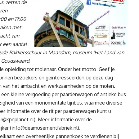
.s. zetten de
ren
:00 en 17:00
 maken met
bacht van
r een aantal
Oude Bakkersschuur in Maasdam, museum ‘Het Land van
in Goudswaard.
 de opleiding tot molenaar. Onder het motto ‘Geef je
 kunnen bezoekers en geïnteresseerden op deze dag
en van het ambacht en werkzaamheden op de molen.
n een kleine vergoeding per paardenwagen of antieke bus
ezigheid van een monumentale lijnbus, waarmee diverse
 informatie over de rit per paardenwagen kunt u
er@kpnplanet.nl
). Meer informatie over de
jker (
info@deamusementfabriek.nl
).
elkaart een overheerlijke pannenkoek te verdienen bij