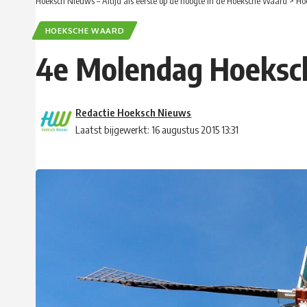
Hoeksch Nieuws – Altijd als eerste op de hoogte in de Hoeksche Waard
>
Ho
HOEKSCHE WAARD
4e Molendag Hoeksch
Redactie Hoeksch Nieuws
Laatst bijgewerkt: 16 augustus 2015 13:31