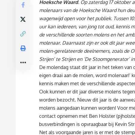
Hoeksche Waard
. Op zaterdag 17 oktober a
molenaars van de Hoeksche Waard hun deu
wagenwijd open voor het publiek. Tussen 10
uur kan iedereen, van jong tot oud, kennis
de verschillende soorten molens en het am
molenaar. Daarnaast zijn er ook dit jaar wee
molen-gerelateerde deelnemers, zoals de 
Strijen’ te Strijen en ‘De Stoomgenerator’ 
De molendag staat dit jaar in het teken van
eigen draai aan de molen, word molenaar!’
kennis maken met de verschillende aspect
Ook kunnen er dit jaar diverse molens tege
worden bezocht. Nieuw dit jaar is de aanw
molens aangedaan kunnen worden! Voor meer
contact opnemen met Ben Holster (
pjholst
busverbindingen is opvraagbaar bij Kevin Stri
Net als voorgaande jaren is er met de stemp