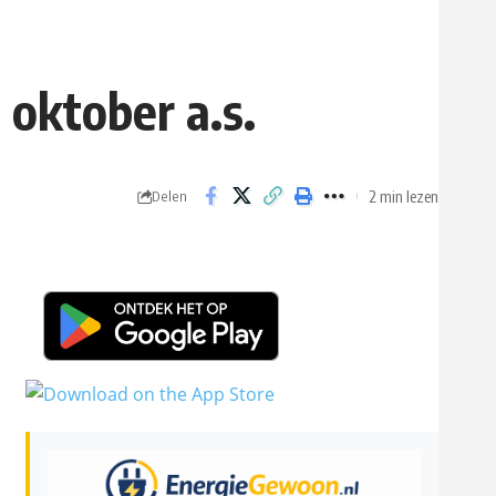
oktober a.s.
2 min lezen
Delen