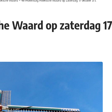
eksche Waard
>
4e Molendag Hoeksche Waard op zaterdag 17 oktober a.s.
e Waard op zaterdag 17 