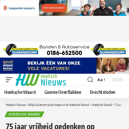
Aa
Lettergrootte
aanpassen
Hoeksche Waard
Goeree Overflakkee
Drechtsteden
Hoeksch Nieuws – Altijd als eerste op de hoogte in de Hoeksche Waard
>
Hoeksche Waard
>
75 jaar vrijheid gedenken op kerstavond
HOEKSCHE WAARD
75 jaar vrijheid gedenken op