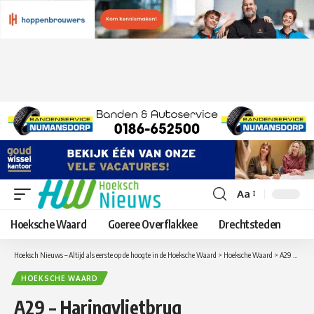
Aa
Lettergrootte
aanpassen
Hoeksche Waard
Goeree Overflakkee
Drechtsteden
Hoeksch Nieuws – Altijd als eerste op de hoogte in de Hoeksche Waard
>
Hoeksche Waard
>
A29 – Haringvlietbrug nachtafsluitingen van maandag 19 december tot donderdag 22 december en vrijdag 23 december op zaterdag 24 december
HOEKSCHE WAARD
A29 – Haringvlietbrug