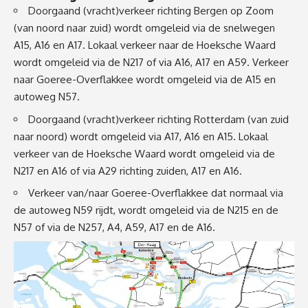
Doorgaand (vracht)verkeer richting Bergen op Zoom
(van noord naar zuid) wordt omgeleid via de snelwegen
A15
,
A16
en
A17
. Lokaal verkeer naar de Hoeksche Waard
wordt omgeleid via de N217 of via A16, A17 en
A59
. Verkeer
naar Goeree-Overflakkee wordt omgeleid via de A15 en
autoweg
N57
.
Doorgaand (vracht)verkeer richting Rotterdam (van zuid
naar noord) wordt omgeleid via A17, A16 en A15. Lokaal
verkeer van de Hoeksche Waard wordt omgeleid via de
N217 en A16 of via A29 richting zuiden, A17 en A16.
Verkeer van/naar Goeree-Overflakkee dat normaal via
de autoweg
N59
rijdt, wordt omgeleid via de N215 en de
N57 of via de N257, A4, A59, A17 en de A16.