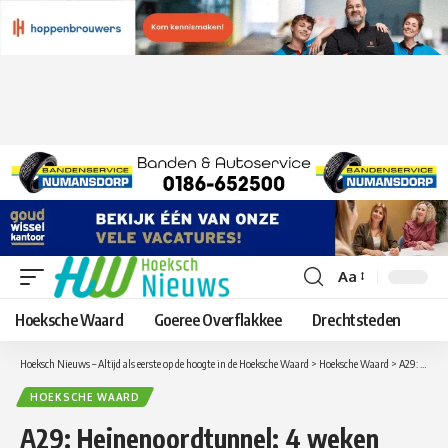
Aa
Lettergrootte
aanpassen
Hoeksche Waard
Goeree Overflakkee
Drechtsteden
Hoeksch Nieuws – Altijd als eerste op de hoogte in de Hoeksche Waard
>
Hoeksche Waard
>
A29: Heinenoordtunnel; 4 weken dicht in augustus 2023
HOEKSCHE WAARD
A29: Heinenoordtunnel; 4 weken