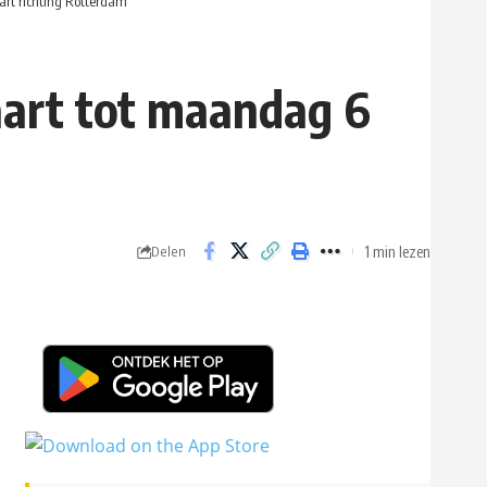
rt richting Rotterdam
aart tot maandag 6
1 min lezen
Delen