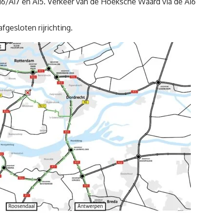
6/A17 en A15. Verkeer van de Hoeksche Waard via de A16
afgesloten rijrichting.