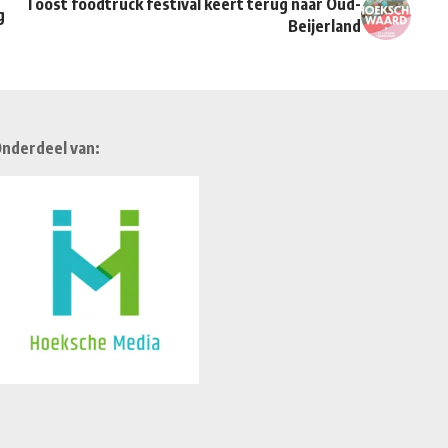
Toost foodtruck festival keert terug naar Oud-
g
Beijerland
nderdeel van: