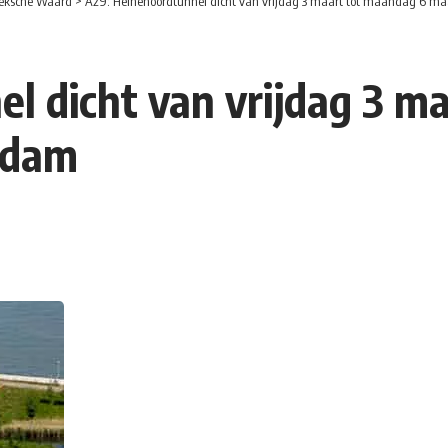
eksche Waard
>
A29: Heinenoordtunnel dicht van vrijdag 3 maart tot maandag 6 maa
l dicht van vrijdag 3 m
rdam