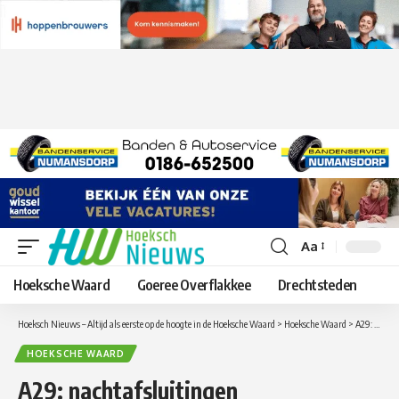
Aa
Lettergrootte
aanpassen
Hoeksche Waard
Goeree Overflakkee
Drechtsteden
Hoeksch Nieuws – Altijd als eerste op de hoogte in de Hoeksche Waard
>
Hoeksche Waard
>
A29: nachtafsluitingen Heinenoordtunnel deze week voor onderhoudswerkzaamheden
HOEKSCHE WAARD
A29: nachtafsluitingen