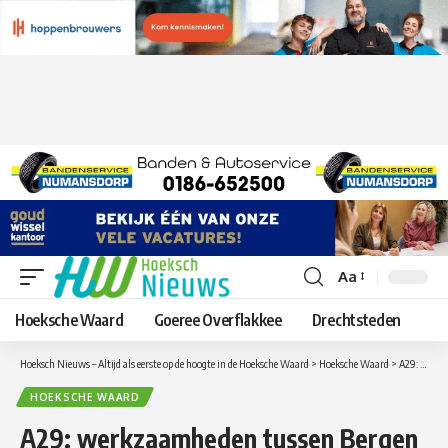
Aa
Lettergrootte
aanpassen
Hoeksche Waard
Goeree Overflakkee
Drechtsteden
Hoeksch Nieuws – Altijd als eerste op de hoogte in de Hoeksche Waard
>
Hoeksche Waard
>
A29: werkzaamheden tussen Bergen op Zoom en Rotterdam van 21 tot 24 september 2018, Kiltunnel van Oost naar West Tolvrij
HOEKSCHE WAARD
A29: werkzaamheden tussen Bergen