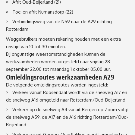
Afrit Oud-Beijerland (21)
Toe-en afrit Numansdorp (22)
Verbindingsweg van de N59 naar de
A29
richting
Rotterdam
Weggebruikers moeten rekening houden met een extra
reistijd van 10 tot 30 minuten.
Bij ongunstige weersomstandigheden kunnen de
werkzaamheden worden uitgesteld naar vrijdag 28
september 22.00 tot maandag 1 oktober 05.00 uur.
Omleidingsroutes werkzaamheden A29
De volgende omleidingsroutes worden ingesteld:
Verkeer vanuit Roosendaal wordt via de
snelweg A17
en
de
snelweg A16
omgeleid naar Rotterdam/Oud-Beijerland.
Verkeer op de
snelweg A4
vanuit Bergen op Zoom volgt
de
snelweg A59
, de A17 en de A16 richting Rotterdam/Oud-
Beijerland.
Verkeer vanuit Goeree-Overflakkee wordt omgeleid via