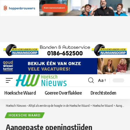
Aa
Lettergrootte
aanpassen
Hoeksche Waard
Goeree Overflakkee
Drechtsteden
Hoeksch Nieuws – Altijd als eerste op de hoogte in de Hoeksche Waard
>
Hoeksche Waard
>
Aangepaste openingstijden Rommelmarkt Strijen
HOEKSCHE WAARD
Aangepaste openingstijden