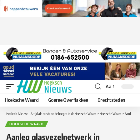
Aa
Lettergrootte
aanpassen
Hoeksche Waard
Goeree Overflakkee
Drechtsteden
Hoeksch Nieuws – Altijd als eerste op de hoogte in de Hoeksche Waard
>
Hoeksche Waard
>
Aanleg glasvezelnetwerk in Hoeksche Waard gestart!
HOEKSCHE WAARD
Aanleg glasvezelnetwerk in