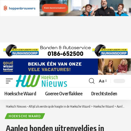
Aa
Lettergrootte
aanpassen
Hoeksche Waard
Goeree Overflakkee
Drechtsteden
Hoeksch Nieuws – Altijd als eerste op de hoogte in de Hoeksche Waard
>
Hoeksche Waard
>
Aanleg honden uitrenveldjes in Klaaswaal en Nieuw-Beijerland
HOEKSCHE WAARD
Aanleg honden uitrenveldjes in