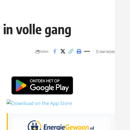
in volle gang
0 min lezen
Delen