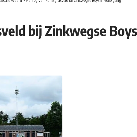
eksche Waard
>
Aanleg van kunstgrasveld bij Zinkwegse Boys in volle gang
veld bij Zinkwegse Boys 