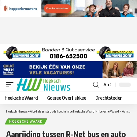
Aa
Lettergrootte
aanpassen
Hoeksche Waard
Goeree Overflakkee
Drechtsteden
Hoeksch Nieuws – Altijd als eerste op de hoogte in de Hoeksche Waard
>
Hoeksche Waard
>
Aanrijding tussen R-Net bus en auto op de A29 ter hoogte van Heinenoord
HOEKSCHE WAARD
Aanrijding tussen R-Net bus en auto