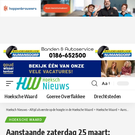
Aa
Lettergrootte
aanpassen
Hoeksche Waard
Goeree Overflakkee
Drechtsteden
Hoeksch Nieuws – Altijd als eerste op de hoogte in de Hoeksche Waard
>
Hoeksche Waard
>
Aanstaande zaterdag 25 maart: Voorjaarsmarkt in Strijen
HOEKSCHE WAARD
Aanstaande zaterdag 25 maart: