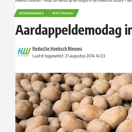
Hoeksch Nieuws – Altijd als eerste op de hoogte in de Hoeksche Waard
>
Bi
BINNENMAAS
WESTMAAS
Aardappeldemodag i
Redactie Hoeksch Nieuws
Laatst bijgewerkt: 21 augustus 2014 14:03