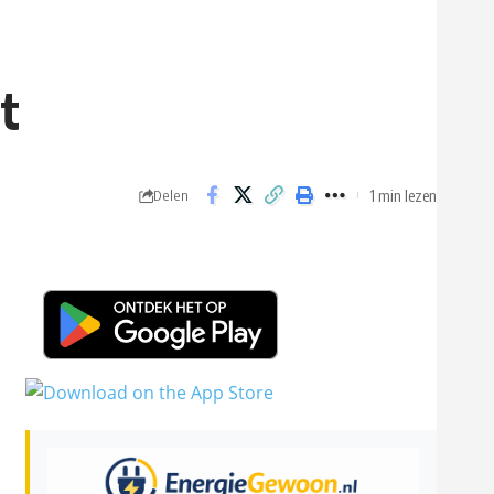
t
1 min lezen
Delen