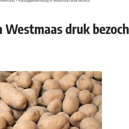
nnenmaas
>
Aardappeldemodag in Westmaas druk bezocht
n Westmaas druk bezoch