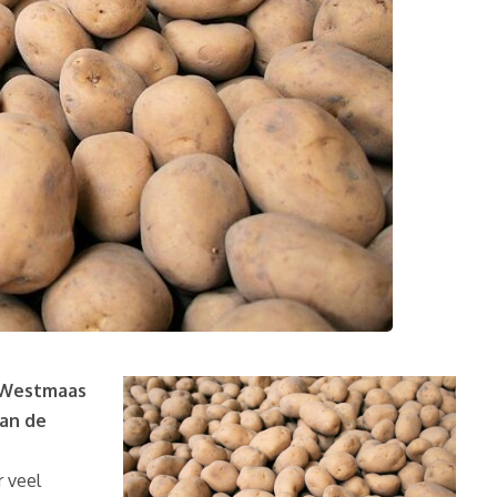
 Westmaas
dan de
 veel