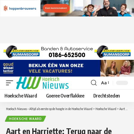
Aa
Lettergrootte
aanpassen
Hoeksche Waard
Goeree Overflakkee
Drechtsteden
Hoeksch Nieuws – Altijd als eerste op de hoogte in de Hoeksche Waard
>
Hoeksche Waard
>
Aart en Harriette: Terug naar de 60’s, 70’s en 80’s in het Numans-Dorpshuis
HOEKSCHE WAARD
Aart en Harriette: Terug naar de