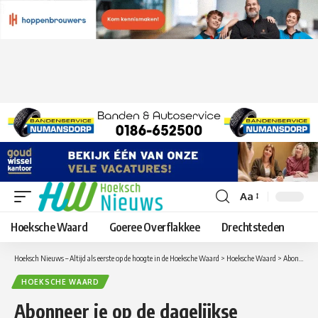
Aa
Lettergrootte
aanpassen
Hoeksche Waard
Goeree Overflakkee
Drechtsteden
Hoeksch Nieuws – Altijd als eerste op de hoogte in de Hoeksche Waard
>
Hoeksche Waard
>
Abonneer je op de dagelijkse nieuwsbrief voor nieuws uit de Hoeksche Waard
HOEKSCHE WAARD
Abonneer je op de dagelijkse