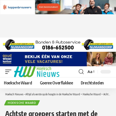
Aa
Lettergrootte
aanpassen
Hoeksche Waard
Goeree Overflakkee
Drechtsteden
Hoeksch Nieuws – Altijd als eerste op de hoogte in de Hoeksche Waard
>
Hoeksche Waard
>
Achtste groepers starten met de Eindtoets
HOEKSCHE WAARD
Achtste groepers starten met de