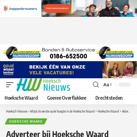
Aa
Lettergrootte
aanpassen
Hoeksche Waard
Goeree Overflakkee
Drechtsteden
Hoeksch Nieuws – Altijd als eerste op de hoogte in de Hoeksche Waard
>
Hoeksche Waard
>
Adverteer bij Hoeksche Waard Nieuws, Strijen Info en Drechtsteden Nieuws en bereik nieuwe klanten!
HOEKSCHE WAARD
Adverteer bij Hoeksche Waard