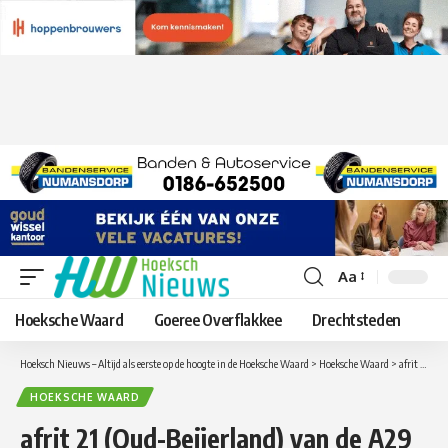
Aa
Lettergrootte
aanpassen
Hoeksche Waard
Goeree Overflakkee
Drechtsteden
Hoeksch Nieuws – Altijd als eerste op de hoogte in de Hoeksche Waard
>
Hoeksche Waard
>
afrit 21 (Oud-Beijerland) van de A29 Rechts Rotterdam – Bergen op Zoom meerdere nachten afgesloten
HOEKSCHE WAARD
afrit 21 (Oud-Beijerland) van de A29