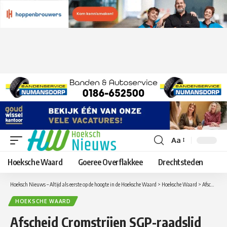
Aa
Lettergrootte
aanpassen
Hoeksche Waard
Goeree Overflakkee
Drechtsteden
Hoeksch Nieuws – Altijd als eerste op de hoogte in de Hoeksche Waard
>
Hoeksche Waard
>
Afscheid Cromstrijen SGP-raadslid Jaap Oudeman met een koninklijk tintje
HOEKSCHE WAARD
Afscheid Cromstrijen SGP-raadslid