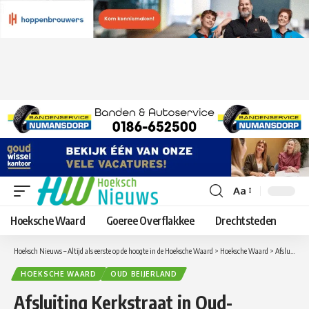
Aa
Lettergrootte
aanpassen
Hoeksche Waard
Goeree Overflakkee
Drechtsteden
Hoeksch Nieuws – Altijd als eerste op de hoogte in de Hoeksche Waard
>
Hoeksche Waard
>
Afsluiting Kerkstraat in Oud-Beijerland
HOEKSCHE WAARD
OUD BEIJERLAND
Afsluiting Kerkstraat in Oud-